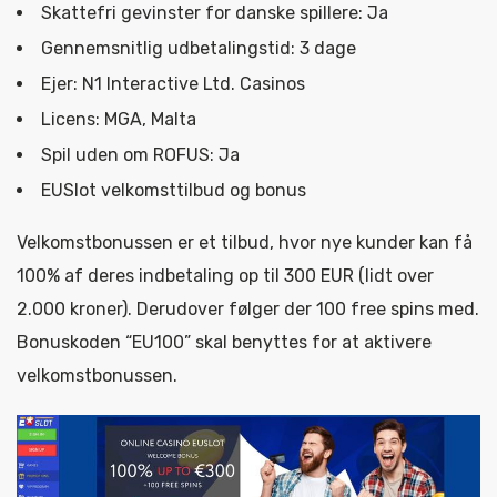
Skattefri gevinster for danske spillere: Ja
Gennemsnitlig udbetalingstid: 3 dage
Ejer: N1 Interactive Ltd. Casinos
Licens: MGA, Malta
Spil uden om ROFUS: Ja
EUSlot velkomsttilbud og bonus
Velkomstbonussen er et tilbud, hvor nye kunder kan få
100% af deres indbetaling op til 300 EUR (lidt over
2.000 kroner). Derudover følger der 100 free spins med.
Bonuskoden “EU100” skal benyttes for at aktivere
velkomstbonussen.