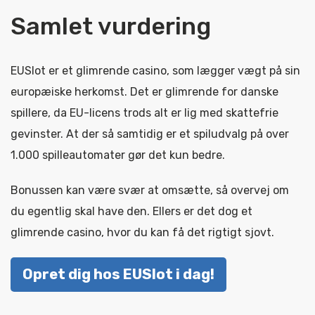
Samlet vurdering
EUSlot er et glimrende casino, som lægger vægt på sin
europæiske herkomst. Det er glimrende for danske
spillere, da EU-licens trods alt er lig med skattefrie
gevinster. At der så samtidig er et spiludvalg på over
1.000 spilleautomater gør det kun bedre.
Bonussen kan være svær at omsætte, så overvej om
du egentlig skal have den. Ellers er det dog et
glimrende casino, hvor du kan få det rigtigt sjovt.
Opret dig hos EUSlot i dag!