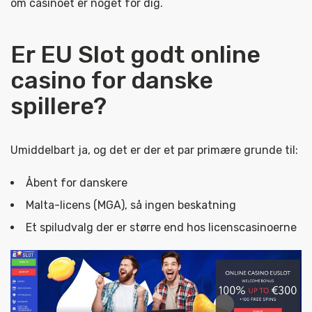
om casinoet er noget for dig.
Er EU Slot godt online
casino for danske
spillere?
Umiddelbart ja, og det er der et par primære grunde til:
Åbent for danskere
Malta-licens (MGA), så ingen beskatning
Et spiludvalg der er større end hos licenscasinoerne