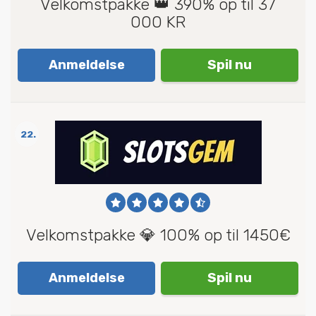
Velkomstpakke 👑 390% op til 37
000 KR
Anmeldelse
Spil nu
22.
Velkomstpakke 💎 100% op til 1450€
Anmeldelse
Spil nu