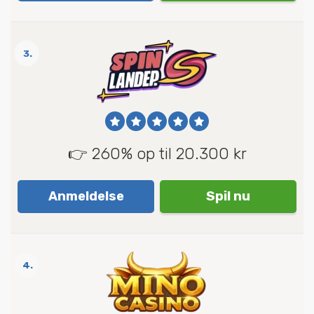
3.
👉 260% op til 20.300 kr
Anmeldelse
Spil nu
4.