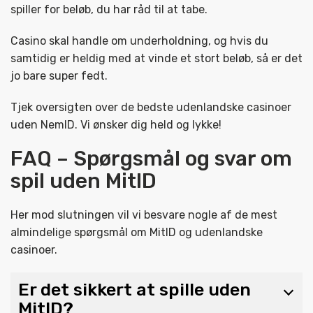
spiller for beløb, du har råd til at tabe.
Casino skal handle om underholdning, og hvis du
samtidig er heldig med at vinde et stort beløb, så er det
jo bare super fedt.
Tjek oversigten over de bedste udenlandske casinoer
uden NemID. Vi ønsker dig held og lykke!
FAQ – Spørgsmål og svar om
spil uden MitID
Her mod slutningen vil vi besvare nogle af de mest
almindelige spørgsmål om MitID og udenlandske
casinoer.
Er det sikkert at spille uden
MitID?