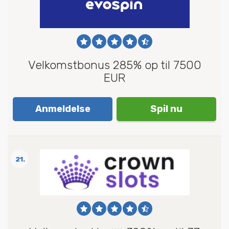
Velkomstbonus 285% op til 7500
EUR
Anmeldelse
Spil nu
21.