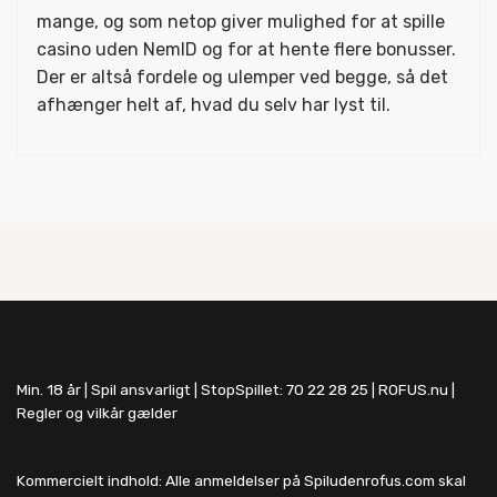
mange, og som netop giver mulighed for at spille
casino uden NemID og for at hente flere bonusser.
Der er altså fordele og ulemper ved begge, så det
afhænger helt af, hvad du selv har lyst til.
Min. 18 år | Spil ansvarligt | StopSpillet: 70 22 28 25 | ROFUS.nu |
Regler og vilkår gælder
Kommercielt indhold: Alle anmeldelser på Spiludenrofus.com skal