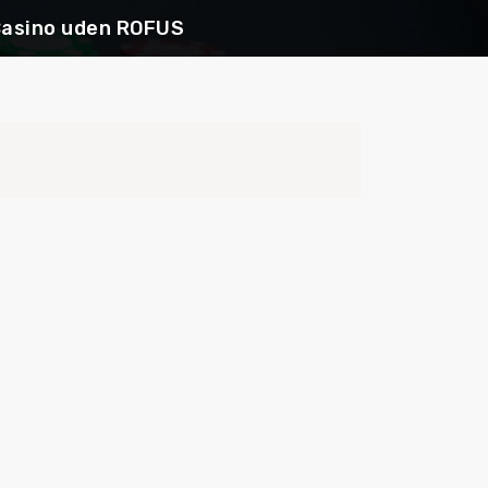
asino uden ROFUS