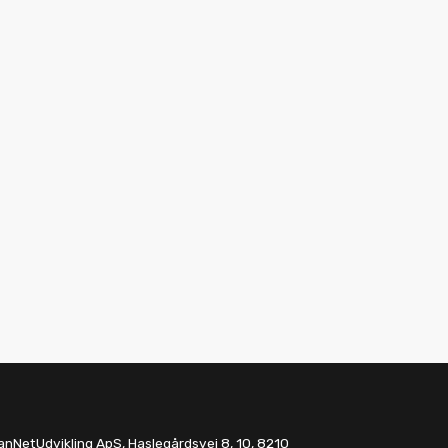
anNetUdvikling ApS, Haslegårdsvej 8, 10, 8210