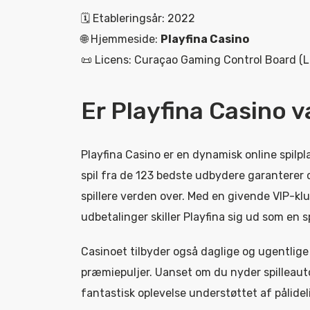
🗓
Etableringsår: 2022
🌐
Hjemmeside:
Playfina Casino
📜
Licens: Curaçao Gaming Control Board (
Er Playfina Casino v
Playfina Casino er en dynamisk online spilpl
spil fra de 123 bedste udbydere garanterer
spillere verden over. Med en givende VIP-klu
udbetalinger skiller Playfina sig ud som en sp
Casinoet tilbyder også daglige og ugentlige 
præmiepuljer. Uanset om du nyder spilleautom
fantastisk oplevelse understøttet af pålide