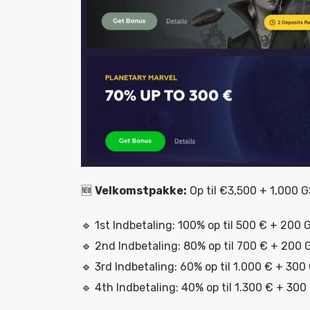
🆕
Velkomstpakke:
Op til €3,500 + 1,000 G
🔹
1st Indbetaling: 100% op til 500 € + 200 
🔹
2nd Indbetaling: 80% op til 700 € + 200 
🔹
3rd Indbetaling: 60% op til 1.000 € + 300
🔹
4th Indbetaling: 40% op til 1.300 € + 300