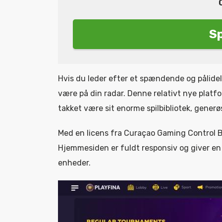
Sp
Hvis du leder efter et spændende og pålide
være på din radar. Denne relativt nye platfo
takket være sit enorme spilbibliotek, gener
Med en licens fra Curaçao Gaming Control Boar
Hjemmesiden er fuldt responsiv og giver en 
enheder.