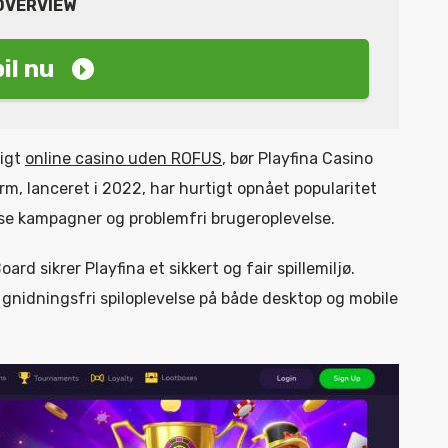
OVERVIEW
il nu
ligt
online casino uden ROFUS
, bør Playfina Casino
rm, lanceret i 2022, har hurtigt opnået popularitet
øse kampagner og problemfri brugeroplevelse.
d sikrer Playfina et sikkert og fair spillemiljø.
gnidningsfri spiloplevelse på både desktop og mobile