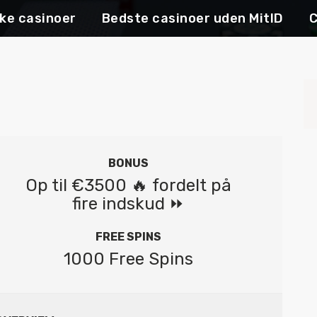
ke casinoer
Bedste casinoer uden MitID
C
BONUS
Op til €3500 🔥 fordelt på
fire indskud ⏩
FREE SPINS
1000 Free Spins