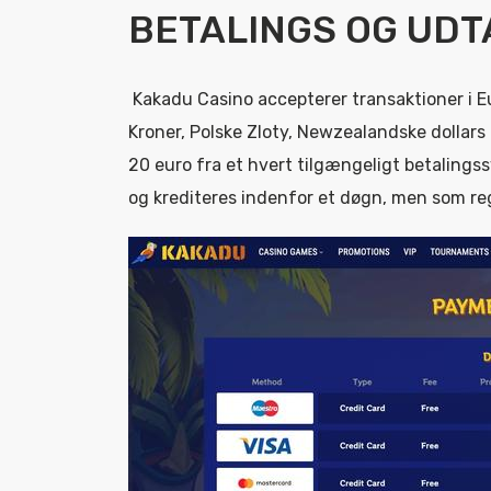
BETALINGS OG UD
Kakadu Casino accepterer transaktioner i Eu
Kroner, Polske Zloty, Newzealandske dollar
20 euro fra et hvert tilgængeligt betaling
og krediteres indenfor et døgn, men som reg