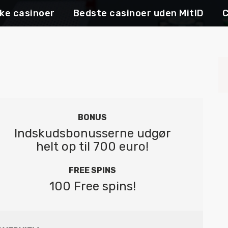
ke casinoer
Bedste casinoer uden MitID
C
BONUS
Indskudsbonusserne udgør
helt op til 700 euro!
FREE SPINS
100 Free spins!