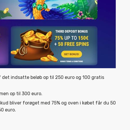
et indsatte beløb op til 250 euro og 100 gratis
en op til 300 euro.
skud bliver forøget med 75% og oven i købet får du 50
50 euro.