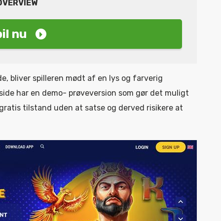
OVERVIEW
il nu
 bliver spilleren mødt af en lys og farverig
eside har en demo- prøveversion som gør det muligt
i gratis tilstand uden at satse og derved risikere at