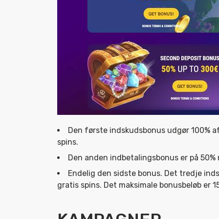
Den første indskudsbonus udgør 100% af d
spins.
Den anden indbetalingsbonus er på 50% m
Endelig den sidste bonus. Det tredje ind
gratis spins. Det maksimale bonusbeløb er 1