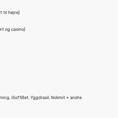
 til højre)
rt og casino)
ing, iSoftBet, Yggdrasil, Nolimit + andre