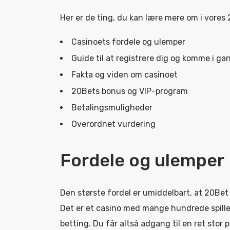
Her er de ting, du kan lære mere om i vores
Casinoets fordele og ulemper
Guide til at registrere dig og komme i ga
Fakta og viden om casinoet
20Bets bonus og VIP-program
Betalingsmuligheder
Overordnet vurdering
Fordele og ulemper
Den største fordel er umiddelbart, at 20Bet e
Det er et casino med mange hundrede spille
betting. Du får altså adgang til en ret stor