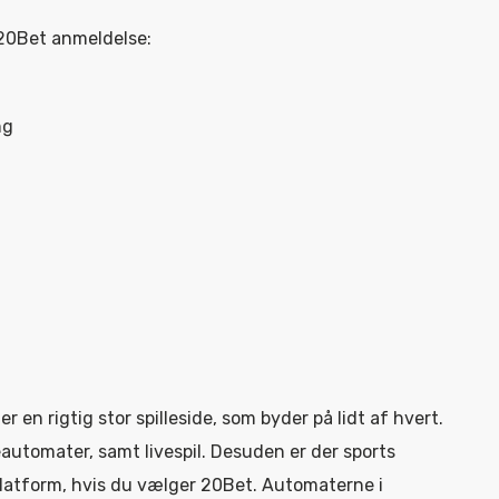
 20Bet anmeldelse:
ng
r en rigtig stor spilleside, som byder på lidt af hvert.
automater, samt livespil. Desuden er der sports
 platform, hvis du vælger 20Bet. Automaterne i