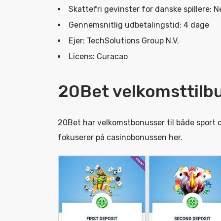
Skattefri gevinster for danske spillere: N
Gennemsnitlig udbetalingstid: 4 dage
Ejer: TechSolutions Group N.V.
Licens: Curacao
20Bet velkomsttilb
20Bet har velkomstbonusser til både sport 
fokuserer på casinobonussen her.